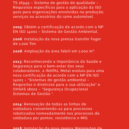
TS 16949 – Sistema de gestão de qualidade –
Requisitos específicos para a aplicação da ISO
9001 para organizações envolvidas na produção,
serviços ou acessórios do ramo automóvel.
2005
:
Obtém a certificação de acordo com a NP
EN ISO 14001 – Sistema de Gestão Ambiental.
2006
:
Instalação da nova prensa transfer Fagor
de 1.200 Ton
2008
:
Ampliação da área fabril em 1.000 m².
2013
:
Reconhecendo a importância da Saúde e
Segurança para o bem-estar dos seus
colaboradores, a INAPAL Metal evoluiu para uma
nova certificação de acordo com a NP EN ISO
14001 – “Sistemas de gestão ambiental –
Requisitos e diretrizes para a sua utilização” e
OHSAS 18001 – “Segurança Ocupacional
Sistemas de Gestão “.
2014
:
Renovação de todas as linhas de
soldadura convertendo-as para processos
robotizados nomeadamente nos processos de
soldadura por pontos, resistência e MIG
2018
: Instalação da nova prensa Weingarten de