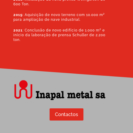
600 Ton.
2019
: Aquisição de novo terreno com 10.000 m²
para ampliação de nave industrial.
2021
:
Conclusão de novo edifício de 1.000 m² e
início da laboração de prensa Schuller de 2.200
ton.
Contactos