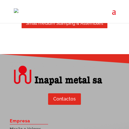
Large Stamping & Assemblies
Small medium Stamping & Assemblies
Contactos
Empresa
Missão e Valores