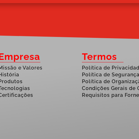
Empresa
Termos
Missão e Valores
Política de Privacida
História
Política de Seguranç
Produtos
Política de Organiza
Tecnologias
Condições Gerais de
Certificações
Requisitos para Forn