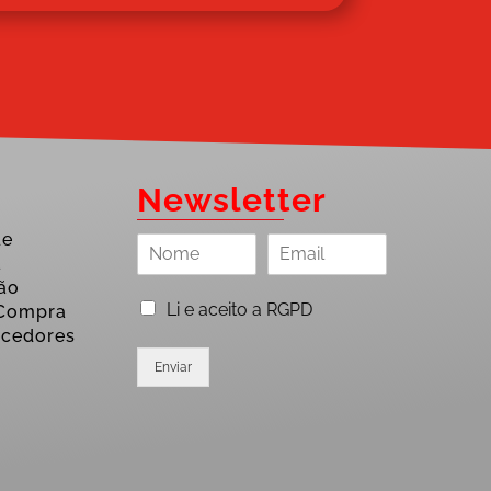
Newsletter
de
a
ção
Li e aceito a RGPD
 Compra
ecedores
Enviar