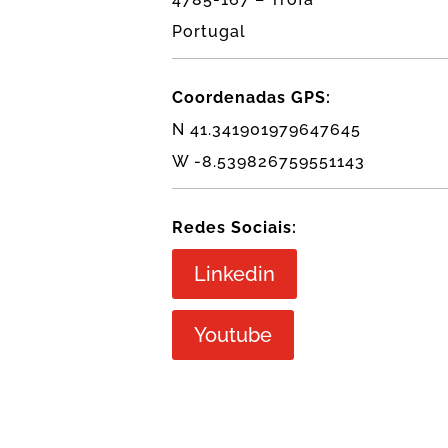
Portugal
Coordenadas GPS:
N 41.341901979647645
W -8.539826759551143
Redes Sociais:
Linkedin
Youtube